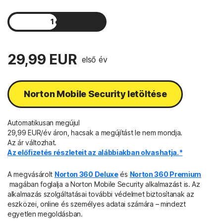
1 év
2 év
29,99 EUR
első év
Norton Mobile Security letöltése
Automatikusan megújul
29,99 EUR/év áron, hacsak a megújítást le nem mondja.
Az ár változhat.
Az előfizetés részleteit az alábbiakban olvashatja.*
A megvásárolt
Norton 360 Deluxe
és
Norton 360 Premium
magában foglalja a Norton Mobile Security alkalmazást is. Az
alkalmazás szolgáltatásai további védelmet biztosítanak az
eszközei, online és személyes adatai számára – mindezt
egyetlen megoldásban.