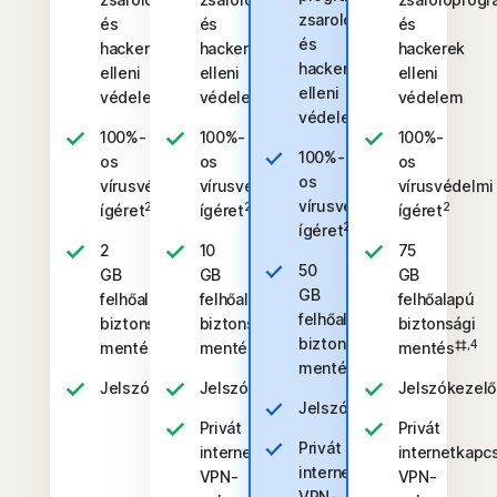
zsarolóprogramok
és
és
és
és
hackerek
hackerek
hackerek
hackerek
elleni
elleni
elleni
elleni
védelem
védelem
védelem
védelem
100%-
100%-
100%-
100%-
os
os
os
os
vírusvédelmi
vírusvédelmi
vírusvédelmi
vírusvédelmi
2
2
2
ígéret
ígéret
ígéret
2
ígéret
2
10
75
50
GB
GB
GB
GB
felhőalapú
felhőalapú
felhőalapú
felhőalapú
biztonsági
biztonsági
biztonsági
biztonsági
‡‡,4
‡‡,4
‡‡,4
mentés
mentés
mentés
‡‡,4
mentés
Jelszókezelő
Jelszókezelő
Jelszókezelő
Jelszókezelő
Privát
Privát
Privát
internetkapcsolat
internetkapc
internetkapcsolat
VPN-
VPN-
VPN-