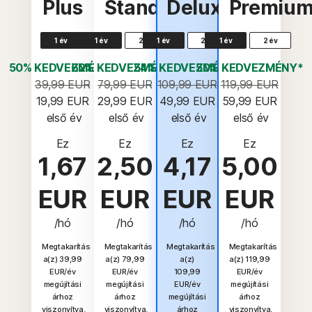
Plus
Standard
Deluxe
Premiu
1 év
1 év
2 év
1 év
2 év
1 év
2 év
50% KEDVEZMÉNY*
62% KEDVEZMÉNY*
54% KEDVEZMÉNY*
50% KEDVEZMÉNY*
39,99 EUR
79,99 EUR
109,99 EUR
119,99 EUR
19,99 EUR
29,99 EUR
49,99 EUR
59,99 EUR
 első év
 első év
 első év
 első év
Ez
Ez
Ez
Ez
1,67
2,50
4,17
5,00
EUR
EUR
EUR
EUR
/hó
/hó
/hó
/hó
Megtakarítás
Megtakarítás
Megtakarítás
Megtakarítás
a(z) 39,99
a(z) 79,99
a(z)
a(z) 119,99
EUR/év
EUR/év
109,99
EUR/év
megújítási
megújítási
EUR/év
megújítási
árhoz
árhoz
megújítási
árhoz
viszonyítva.
viszonyítva.
árhoz
viszonyítva.