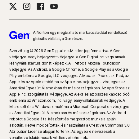
8
A Videófelügyelet használatához böngészőbővítményre van szükség
Windows operációs rendszer esetén, illetve az alkalmazáson belüli
Norton böngészőre iOS és Android rendszer esetén. Megfigyeli a
YouTube.com webhelyen megtekintett videókat (de a más webhelyekre
A Norton egy megbízható márkacsaláddal rendelkező
vagy blogokra beágyazott YouTube-videókat nem) és a Hulu.com
globális vállalat, a Gen része.
webhelyen megtekintett videókat (de csak Windows operációs
rendszerben). Ez a funkció nem működik a YouTube vagy a Hulu
Szerzői jog © 2026 Gen Digital Inc. Minden jog fenntartva. A Gen
védjegyei vagy bejegyzett védjegyei a Gen Digital Inc. vagy annak
alkalmazás használatakor.
leányvállalatai tulajdonát képezik. A Firefox a Mozilla Foundation
védjegye. Az Android, a Google Chrome, a Google Play és a Google
9
A PassMark Software által a Gen megbízásából 2023 novemberében
Play embléma a Google, LLC védjegye. A Mac, az iPhone, az iPad, az
készített, VPN Products Performance Benchmarks című jelentésből a Gen
Apple és az Apple embléma az Apple Inc. bejegyzett védjegyei az
által kiválasztott nyolc másik vezető VPN-termék tesztje alapján.
Amerikai Egyesült Államokban és más országokban. Az App Store az
Apple Inc. szolgáltatási védjegye. Az Alexa és az összes kapcsolódó
embléma az Amazon.com, Inc. vagy leányvállalatainak védjegye. A
16
A legtöbb riasztás mellőzéséhez Windows esetén teljes képernyős
Microsoft és a Windows embléma a Microsoft Corporation védjegye
módot kell használni.
az Amerikai Egyesült Államokban és más országokban. Az Android
robotot a Google által készített és megosztott munka alapján
alkották, illetve módosították, és használata a Creative Commons 3.0
23
Az automatikus Deepfake-védelem csak angol nyelvű videók esetén
Attribution License alapján történik. Az egyéb elnevezések a
működik a támogatott közösségimédia-/videós platformokon; az egyéb
vonatkozó tulajdonosaik védjegyei lehetnek.