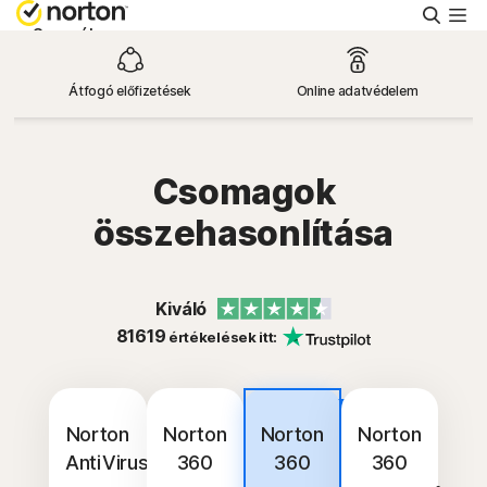
Keres
Személyes
Átfogó előfizetések
Online adatvédelem
Small Business
Támogatás
Csomagok
összehasonlítása
Ingyenes próba
Kiváló
Magyarország
81619
értékelések itt:
Bejelentkezés
Legjobb
vétel
Norton
Norton
Norton
Norton
AntiVirus
360
360
360