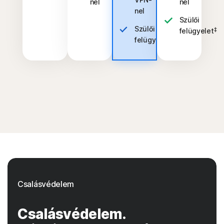
nel
nel
nel
Szülői
Szülői
‡
felügyelet
‡
felügyelet
Csalásvédelem
Csalásvédelem.