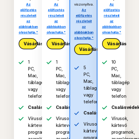
Az
Az
viszonyítva.
Az
előfizetés
előfizetés
Az
előfizetés
részleteit
részleteit
előfizetés
részleteit
az
az
részleteit
az
alábbiakban
alábbiakban
az
alábbiakban
olvashatja.*
olvashatja.*
alábbiakban
olvashatja.*
olvashatja.*
Vásárlás
Vásárlás
Vásárlás
Vásárlás
1
1
10
5
PC,
PC,
PC,
PC,
Mac,
Mac,
Mac,
Mac,
táblagép
táblagép
táblagép
táblagép
vagy
vagy
vagy
vagy
telefon
telefon
telefon
telefon
Csalásvédelem
Csalásvédelem
Csalásvéde
Csalásvédelem
Vírusok,
Vírusok,
Vírusok,
Vírusok,
kártevő
kártevő
kártevő
kártevő
programok,
programok,
programok,
programok,
zsarolóprogramok
zsarolóprogramok
zsarolóprog