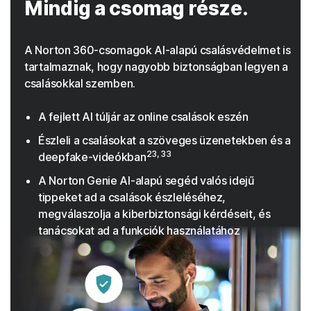
Mindig a csomag része.
A Norton 360-csomagok AI-alapú csalásvédelmet is
tartalmaznak, hogy nagyobb biztonságban legyen a
csalásokkal szemben.
A fejlett AI túljár az online csalások eszén
Észleli a csalásokat a szöveges üzenetekben és a
23, 33
deepfake-videókban
A Norton Genie AI-alapú segéd valós idejű
tippeket ad a csalások észleléséhez,
megválaszolja a kiberbiztonsági kérdéseit, és
tanácsokat ad a funkciók használatához