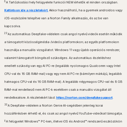
6
A Tartózkodási hely felügyelete funkciói NEM érhetők el minden országban.
Kattintson ide a részletekért.
Akkor használható, ha a gyermek androidos vagy
iOS-eszközére telepítve van a Norton Family alkalmazás, és az be van
kapcsolva.
23
Az automatikus Deepfake-védelem csak angol nyelvű videók esetén működik
a támogatott közösségimédia-/videós platformokon; az egyéb platformokon
használja a manuális vizsgálatot. Windows 11 vagy újabb operációs rendszer,
valamint támogatott böngésző szükséges. Az automatikus észleléshez
emellett szükség van egy AI PC-re (legalább nyolcmagos Qualcomm vagy Intel
CPU-val és 16 GB RAM-mal) vagy egy nem AI PC-re (bármilyen márkájú, legalább
hatmagos CPU-val és 16 GB RAM-mal). A legalább négymagos CPU-val és 8 GB
RAM-mal rendelkező nem AI PC-k esetében csak a manuális vizsgálat áll
rendelkezésre. A részletekért lásd:
https://norton.com/deepfakesupport
.
33
A Deepfake-védelem a Norton Genie AI-segédben jelenleg korai
hozzáférésben érhető el, és csak az angol nyelvű YouTube-videókat támogatja.
‡
A felügyelet Windows™ PC-ken, illetve iOS és Android™ rendszerű eszközökön