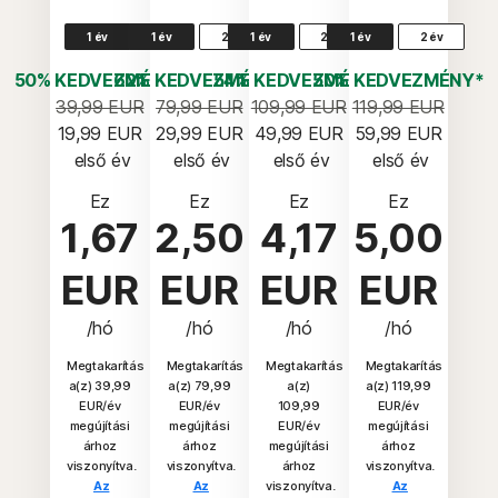
1 év
1 év
2 év
1 év
2 év
1 év
2 év
50% KEDVEZMÉNY*
62% KEDVEZMÉNY*
54% KEDVEZMÉNY*
50% KEDVEZMÉNY*
39,99 EUR
79,99 EUR
109,99 EUR
119,99 EUR
19,99 EUR
29,99 EUR
49,99 EUR
59,99 EUR
 első év
 első év
 első év
 első év
Ez
Ez
Ez
Ez
1,67
2,50
4,17
5,00
EUR
EUR
EUR
EUR
/hó
/hó
/hó
/hó
Megtakarítás
Megtakarítás
Megtakarítás
Megtakarítás
a(z) 39,99
a(z) 79,99
a(z)
a(z) 119,99
EUR/év
EUR/év
109,99
EUR/év
megújítási
megújítási
EUR/év
megújítási
árhoz
árhoz
megújítási
árhoz
viszonyítva.
viszonyítva.
árhoz
viszonyítva.
Az
Az
viszonyítva.
Az