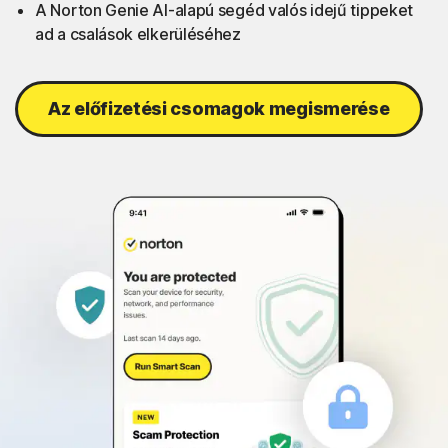
A Norton Genie AI-alapú segéd valós idejű tippeket
ad a csalások elkerüléséhez
Az előfizetési csomagok megismerése