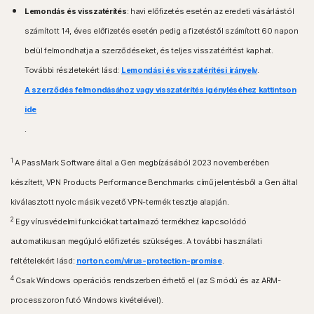
Az Apple® tvOS aktuális és előző két verzióját futtató
Lemondás és visszatérítés
: havi előfizetés esetén az eredeti vásárlástól
Apple TV-k.
Android™ operációs rendszerek
számított 14, éves előfizetés esetén pedig a fizetéstől számított 60 napon
Android 10.0 vagy újabb verzió. Telepíteni kell a
Fire OS operációs rendszerek
belül felmondhatja a szerződéseket, és teljes visszatérítést kaphat.
Google Play alkalmazást. A többfelhasználós mód nem
Amazon Fire TV Fire OS 8 vagy újabb operációs
További részletekért lásd:
támogatott.
Lemondási és visszatérítési irányelv
.
rendszerrel.
A szerződés felmondásához vagy visszatérítés igényléséhez kattintson
iOS operációs rendszerek
Böngészőbővítmény
ide
Az Apple® iOS aktuális és előző két verzióját futtató
Google Chrome
.
iPhone vagy iPad eszközök.
Microsoft Edge Windows rendszerre
Mozilla Firefox
1
A PassMark Software által a Gen megbízásából 2023 novemberében
készített, VPN Products Performance Benchmarks című jelentésből a Gen által
kiválasztott nyolc másik vezető VPN-termék tesztje alapján.
2
Egy vírusvédelmi funkciókat tartalmazó termékhez kapcsolódó
automatikusan megújuló előfizetés szükséges. A további használati
feltételekért lásd:
norton.com/virus-protection-promise
.
4
Csak Windows operációs rendszerben érhető el (az S módú és az ARM-
processzoron futó Windows kivételével).