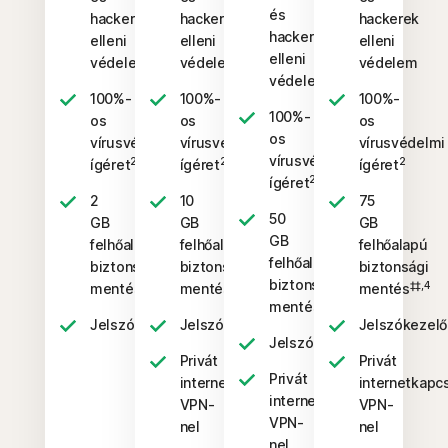
és
hackerek
hackerek
hackerek
hackerek
elleni
elleni
elleni
elleni
védelem
védelem
védelem
védelem
100%-
100%-
100%-
100%-
os
os
os
os
vírusvédelmi
vírusvédelmi
vírusvédelmi
vírusvédelmi
2
2
2
ígéret
ígéret
ígéret
2
ígéret
2
10
75
50
GB
GB
GB
GB
felhőalapú
felhőalapú
felhőalapú
felhőalapú
biztonsági
biztonsági
biztonsági
biztonsági
‡‡,4
‡‡,4
‡‡,4
mentés
mentés
mentés
‡‡,4
mentés
Jelszókezelő
Jelszókezelő
Jelszókezelő
Jelszókezelő
Privát
Privát
Privát
internetkapcsolat
internetkapc
internetkapcsolat
VPN-
VPN-
VPN-
nel
nel
nel