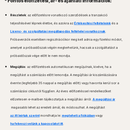
* Fontos előfizetési, ár- és ajánlati információk:
nézzen utána a helyi jogszabályoknak.
A Windows-támogatás az x86/x64 platformot és a
Windows™ operációs rendszerek
Snapdragon X (Plus és Elite)/ARM chipeket használó
Részletek
: az előfizetésre vonatkozó szerződések a tranzakció
eszközökre is kiterjed.
Microsoft Windows 11/10 (minden verzió az S módú
A Snapdragon/ARM chipet használó verziók nem tartalmazzák
teljesítésével lépnek életbe, és azokra az
Értékesítési feltételeink
és a
Windows 11/10 kivételével),
a Szülői felügyeletet.
Microsoft Windows 8/8.1 (minden verzió),
Licenc- és szolgáltatási megállapodás feltételei vonatkoznak
.
Microsoft Windows 7 (32 és 64 bites) 1-es (SP 1) vagy
Windows™ operációs rendszerek
Próbaverziók esetében regisztrációkor meg kell adnia egy fizetési módot,
újabb szervizcsomaggal.
Kompatibilis a Microsoft Windows 11 operációs
amelyet a próbaidőszak végén megterhelünk, hacsak a szolgáltatást a
rendszerrel
Mac® operációs rendszerek
próbaidőszak vége előtt le nem mondja.
Microsoft Windows 10 (minden verzió)
Az Apple® macOS aktuális és előző két verzióját
Microsoft Windows 8 vagy 8.1 (minden verzió). Egyes
futtató Mac-gépek.
Megújítás
: az előfizetések automatikusan megújulnak, kivéve, ha a
védelmi funkciók a Windows 8 főképernyő
megújítást a számlázás előtt lemondja. A megújítási ár kiszámlázására
böngészőiben nem állnak rendelkezésre.
Android™ operációs rendszerek
Microsoft Windows 7 (minden verzió) 1-es (SP 1) vagy
évente (legfeljebb 35 nappal a megújítás előtt) vagy havonta kerül sor a
Android 10.0 vagy újabb operációs rendszert futtató
újabb szervizcsomaggal, amely tartalmazza az SHA2-
eszközök. Telepíteni kell a Google Play alkalmazást.
számlázási ciklustól függően. Az éves előfizetéssel rendelkezőket
támogatást
Android TV OS 10.0 vagy újabb operációs rendszert
előzetesen e-mailben tájékoztatjuk a megújítási árról.
A megújítási ár
futtató Google TV-k.
Mac® operációs rendszerek
magasabb lehet az eredeti árnál, és módosulhat. A megújítást
A Mac OS jelenlegi és előző két verziója.
iOS operációs rendszerek
az itt leírtak szerint
mondhatja le:
megteheti a fiókjában
vagy
Nem támogatott funkciók: Norton Felhőalapú
Az Apple® iOS aktuális és előző két verzióját futtató
biztonsági mentés, Norton Szülői felügyelet, Norton
ha felveszi velünk a kapcsolatot itt
.
iPhone vagy iPad eszközök.
SafeCam.