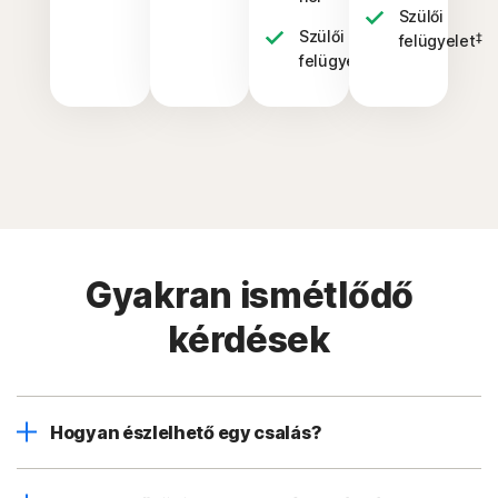
Szülői
Szülői
‡
felügyelet
‡
felügyelet
Gyakran ismétlődő
kérdések
Hogyan észlelhető egy csalás?