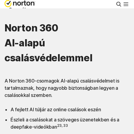
Keres
Személyes
Norton 360
Small Business
AI-alapú
Támogatás
csalásvédelemmel
Ingyenes próba
A Norton 360-csomagok AI-alapú csalásvédelmet is
Magyarország
tartalmaznak, hogy nagyobb biztonságban legyen a
csalásokkal szemben.
Bejelentkezés
A fejlett AI túljár az online csalások eszén
Észleli a csalásokat a szöveges üzenetekben és a
23, 33
deepfake-videókban