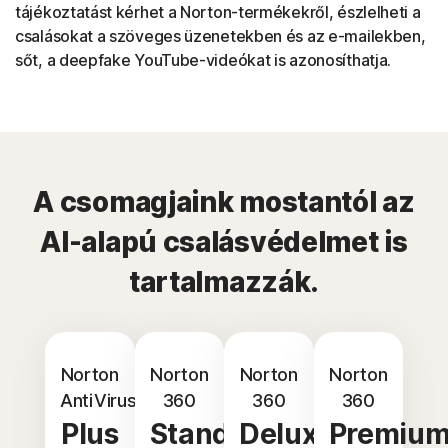
tájékoztatást kérhet a Norton-termékekről, észlelheti a
csalásokat a szöveges üzenetekben és az e-mailekben,
sőt, a deepfake YouTube-videókat is azonosíthatja.
A csomagjaink mostantól az
AI-alapú csalásvédelmet is
tartalmazzák.
Norton
Norton
Norton
Norton
AntiVirus
360
360
360
Plus
Standard
Deluxe
Premiu