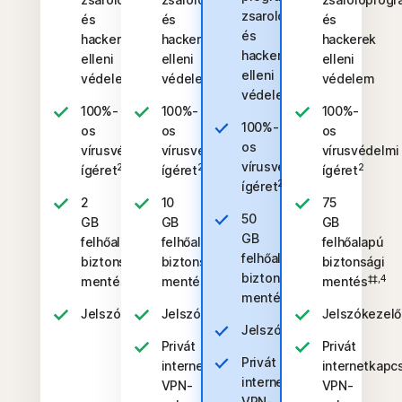
zsarolóprogramok
és
és
és
és
hackerek
hackerek
hackerek
hackerek
elleni
elleni
elleni
elleni
védelem
védelem
védelem
védelem
100%-
100%-
100%-
100%-
os
os
os
os
vírusvédelmi
vírusvédelmi
vírusvédelmi
vírusvédelmi
2
2
2
ígéret
ígéret
ígéret
2
ígéret
2
10
75
50
GB
GB
GB
GB
felhőalapú
felhőalapú
felhőalapú
felhőalapú
biztonsági
biztonsági
biztonsági
biztonsági
‡‡,4
‡‡,4
‡‡,4
mentés
mentés
mentés
‡‡,4
mentés
Jelszókezelő
Jelszókezelő
Jelszókezelő
Jelszókezelő
Privát
Privát
Privát
internetkapcsolat
internetkapc
internetkapcsolat
VPN-
VPN-
VPN-