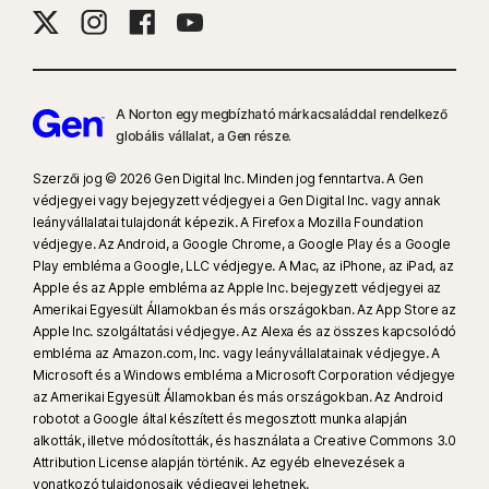
8
A Videófelügyelet használatához böngészőbővítményre van szükség
Windows operációs rendszer esetén, illetve az alkalmazáson belüli
Norton böngészőre iOS és Android rendszer esetén. Megfigyeli a
YouTube.com webhelyen megtekintett videókat (de a más webhelyekre
A Norton egy megbízható márkacsaláddal rendelkező
vagy blogokra beágyazott YouTube-videókat nem) és a Hulu.com
globális vállalat, a Gen része.
webhelyen megtekintett videókat (de csak Windows operációs
rendszerben). Ez a funkció nem működik a YouTube vagy a Hulu
Szerzői jog © 2026 Gen Digital Inc. Minden jog fenntartva. A Gen
védjegyei vagy bejegyzett védjegyei a Gen Digital Inc. vagy annak
alkalmazás használatakor.
leányvállalatai tulajdonát képezik. A Firefox a Mozilla Foundation
védjegye. Az Android, a Google Chrome, a Google Play és a Google
9
A PassMark Software által a Gen megbízásából 2023 novemberében
Play embléma a Google, LLC védjegye. A Mac, az iPhone, az iPad, az
készített, VPN Products Performance Benchmarks című jelentésből a Gen
Apple és az Apple embléma az Apple Inc. bejegyzett védjegyei az
által kiválasztott nyolc másik vezető VPN-termék tesztje alapján.
Amerikai Egyesült Államokban és más országokban. Az App Store az
Apple Inc. szolgáltatási védjegye. Az Alexa és az összes kapcsolódó
embléma az Amazon.com, Inc. vagy leányvállalatainak védjegye. A
16
A legtöbb riasztás mellőzéséhez Windows esetén teljes képernyős
Microsoft és a Windows embléma a Microsoft Corporation védjegye
módot kell használni.
az Amerikai Egyesült Államokban és más országokban. Az Android
robotot a Google által készített és megosztott munka alapján
alkották, illetve módosították, és használata a Creative Commons 3.0
23
Az automatikus Deepfake-védelem csak angol nyelvű videók esetén
Attribution License alapján történik. Az egyéb elnevezések a
működik a támogatott közösségimédia-/videós platformokon; az egyéb
vonatkozó tulajdonosaik védjegyei lehetnek.