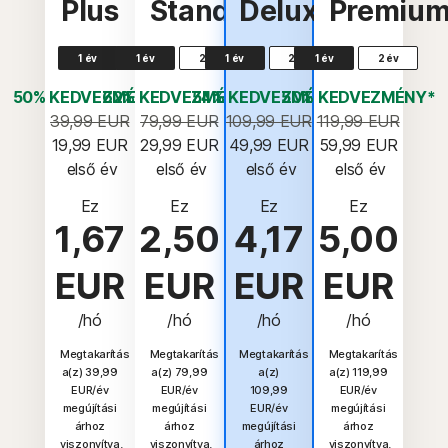
Plus
Standard
Deluxe
Premiu
1 év
1 év
2 év
1 év
2 év
1 év
2 év
50% KEDVEZMÉNY*
62% KEDVEZMÉNY*
54% KEDVEZMÉNY*
50% KEDVEZMÉNY*
39,99 EUR
79,99 EUR
109,99 EUR
119,99 EUR
19,99 EUR
29,99 EUR
49,99 EUR
59,99 EUR
 első év
 első év
 első év
 első év
Ez
Ez
Ez
Ez
1,67
2,50
4,17
5,00
EUR
EUR
EUR
EUR
/hó
/hó
/hó
/hó
Megtakarítás
Megtakarítás
Megtakarítás
Megtakarítás
a(z) 39,99
a(z) 79,99
a(z)
a(z) 119,99
EUR/év
EUR/év
109,99
EUR/év
megújítási
megújítási
EUR/év
megújítási
árhoz
árhoz
megújítási
árhoz
viszonyítva.
viszonyítva.
árhoz
viszonyítva.