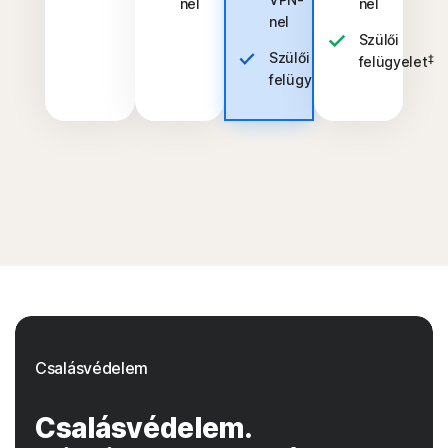
nel
nel
nel
Szülői
Szülői
‡
felügyelet
‡
felügyelet
Csalásvédelem
Csalásvédelem.