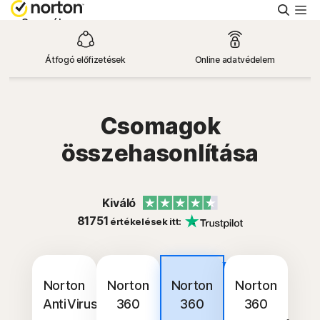
Keres
Személyes
Átfogó előfizetések
Online adatvédelem
Small Business
Támogatás
Csomagok
összehasonlítása
Ingyenes próba
Kiváló
Magyarország
81751
értékelések itt:
Bejelentkezés
Legjobb
vétel
Norton
Norton
Norton
Norton
AntiVirus
360
360
360