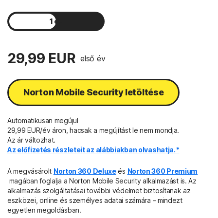
1 év
2 év
29,99 EUR
első év
Norton Mobile Security letöltése
Automatikusan megújul
29,99 EUR/év áron, hacsak a megújítást le nem mondja.
Az ár változhat.
Az előfizetés részleteit az alábbiakban olvashatja.*
A megvásárolt
Norton 360 Deluxe
és
Norton 360 Premium
magában foglalja a Norton Mobile Security alkalmazást is. Az
alkalmazás szolgáltatásai további védelmet biztosítanak az
eszközei, online és személyes adatai számára – mindezt
egyetlen megoldásban.