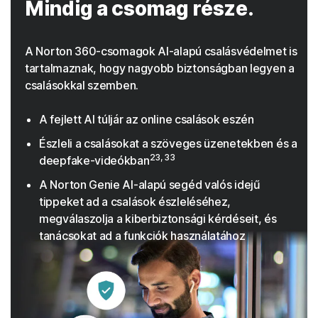
Mindig a csomag része.
A Norton 360-csomagok AI-alapú csalásvédelmet is
tartalmaznak, hogy nagyobb biztonságban legyen a
csalásokkal szemben.
A fejlett AI túljár az online csalások eszén
Észleli a csalásokat a szöveges üzenetekben és a
23, 33
deepfake-videókban
A Norton Genie AI-alapú segéd valós idejű
tippeket ad a csalások észleléséhez,
megválaszolja a kiberbiztonsági kérdéseit, és
tanácsokat ad a funkciók használatához