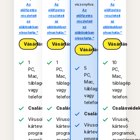
Az
Az
viszonyítva.
Az
előfizetés
előfizetés
Az
előfizetés
részleteit
részleteit
előfizetés
részleteit
az
az
részleteit
az
alábbiakban
alábbiakban
az
alábbiakban
olvashatja.*
olvashatja.*
alábbiakban
olvashatja.*
olvashatja.*
Vásárlás
Vásárlás
Vásárlás
Vásárlás
1
1
10
5
PC,
PC,
PC,
PC,
Mac,
Mac,
Mac,
Mac,
táblagép
táblagép
táblagép
táblagép
vagy
vagy
vagy
vagy
telefon
telefon
telefon
telefon
Csalásvédelem
Csalásvédelem
Csalásvéde
Csalásvédelem
Vírusok,
Vírusok,
Vírusok,
Vírusok,
kártevő
kártevő
kártevő
kártevő
programok,
programok,
programok,
programok,
zsarolóprogramok
zsarolóprogramok
zsarolóprog