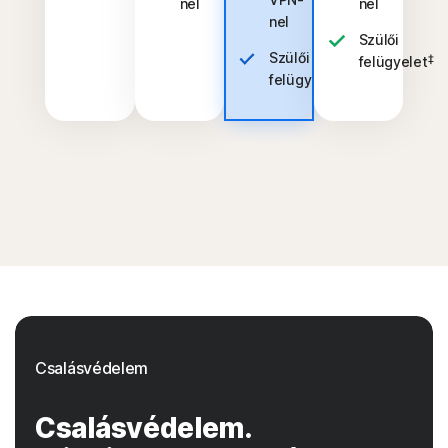
nel
nel
nel
Szülői
Szülői
‡
felügyelet
‡
felügyelet
Csalásvédelem
Csalásvédelem.