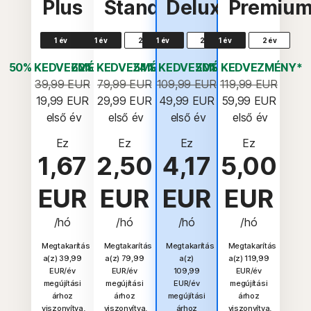
Plus
Standard
Deluxe
Premiu
1 év
1 év
2 év
1 év
2 év
1 év
2 év
50% KEDVEZMÉNY*
62% KEDVEZMÉNY*
54% KEDVEZMÉNY*
50% KEDVEZMÉNY*
39,99 EUR
79,99 EUR
109,99 EUR
119,99 EUR
19,99 EUR
29,99 EUR
49,99 EUR
59,99 EUR
 első év
 első év
 első év
 első év
Ez
Ez
Ez
Ez
1,67
2,50
4,17
5,00
EUR
EUR
EUR
EUR
/hó
/hó
/hó
/hó
Megtakarítás
Megtakarítás
Megtakarítás
Megtakarítás
a(z) 39,99
a(z) 79,99
a(z)
a(z) 119,99
EUR/év
EUR/év
109,99
EUR/év
megújítási
megújítási
EUR/év
megújítási
árhoz
árhoz
megújítási
árhoz
viszonyítva.
viszonyítva.
árhoz
viszonyítva.