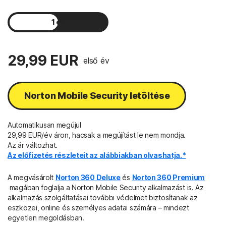
1 év
2 év
29,99 EUR
első év
Norton Mobile Security letöltése
Automatikusan megújul
29,99 EUR/év áron, hacsak a megújítást le nem mondja.
Az ár változhat.
Az előfizetés részleteit az alábbiakban olvashatja.*
A megvásárolt
Norton 360 Deluxe
és
Norton 360 Premium
magában foglalja a Norton Mobile Security alkalmazást is. Az
alkalmazás szolgáltatásai további védelmet biztosítanak az
eszközei, online és személyes adatai számára – mindezt
egyetlen megoldásban.