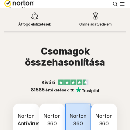
Keres
Személyes
Átfogó előfizetések
Online adatvédelem
Small Business
Támogatás
Csomagok
összehasonlítása
Ingyenes próba
Kiváló
Magyarország
81585
értékelések itt:
Bejelentkezés
Legjobb
vétel
Norton
Norton
Norton
Norton
AntiVirus
360
360
360