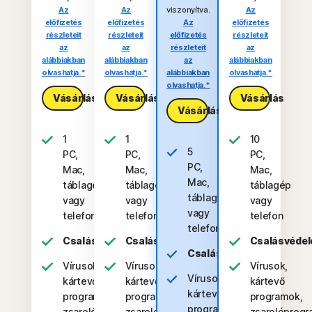
Az
Az
viszonyítva.
Az
előfizetés
előfizetés
Az
előfizetés
részleteit
részleteit
előfizetés
részleteit
az
az
részleteit
az
alábbiakban
alábbiakban
az
alábbiakban
olvashatja.*
olvashatja.*
alábbiakban
olvashatja.*
olvashatja.*
Vásárlás
Vásárlás
Vásárlás
Vásárlás
1
1
10
5
PC,
PC,
PC,
PC,
Mac,
Mac,
Mac,
Mac,
táblagép
táblagép
táblagép
táblagép
vagy
vagy
vagy
vagy
telefon
telefon
telefon
telefon
Csalásvédelem
Csalásvédelem
Csalásvéde
Csalásvédelem
Vírusok,
Vírusok,
Vírusok,
Vírusok,
kártevő
kártevő
kártevő
kártevő
programok,
programok,
programok,
programok,
zsarolóprogramok
zsarolóprogramok
zsarolóprog