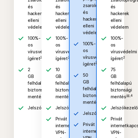
zsarolóprogramok
és
és
és
és
hackerek
hackerek
hackerek
hackerek
elleni
elleni
elleni
elleni
védelem
védelem
védelem
védelem
100%-
100%-
100%-
100%-
os
os
os
os
vírusvédelmi
vírusvédelmi
vírusvédelmi
vírusvédelmi
2
2
2
ígéret
ígéret
ígéret
2
ígéret
2
10
75
50
GB
GB
GB
GB
felhőalapú
felhőalapú
felhőalapú
felhőalapú
biztonsági
biztonsági
biztonsági
biztonsági
‡‡,4
‡‡,4
‡‡,4
mentés
mentés
mentés
‡‡,4
mentés
Jelszókezelő
Jelszókezelő
Jelszókezelő
Jelszókezelő
Privát
Privát
Privát
internetkapcsolat
internetkapc
internetkapcsolat
VPN-
VPN-
VPN-