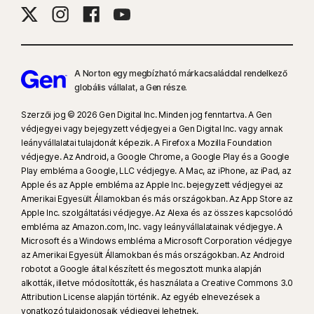
8
A Videófelügyelet használatához böngészőbővítményre van szükség
Windows operációs rendszer esetén, illetve az alkalmazáson belüli
Norton böngészőre iOS és Android rendszer esetén. Megfigyeli a
YouTube.com webhelyen megtekintett videókat (de a más webhelyekre
A Norton egy megbízható márkacsaláddal rendelkező
vagy blogokra beágyazott YouTube-videókat nem) és a Hulu.com
globális vállalat, a Gen része.
webhelyen megtekintett videókat (de csak Windows operációs
rendszerben). Ez a funkció nem működik a YouTube vagy a Hulu
Szerzői jog © 2026 Gen Digital Inc. Minden jog fenntartva. A Gen
védjegyei vagy bejegyzett védjegyei a Gen Digital Inc. vagy annak
alkalmazás használatakor.
leányvállalatai tulajdonát képezik. A Firefox a Mozilla Foundation
védjegye. Az Android, a Google Chrome, a Google Play és a Google
9
A PassMark Software által a Gen megbízásából 2023 novemberében
Play embléma a Google, LLC védjegye. A Mac, az iPhone, az iPad, az
készített, VPN Products Performance Benchmarks című jelentésből a Gen
Apple és az Apple embléma az Apple Inc. bejegyzett védjegyei az
által kiválasztott nyolc másik vezető VPN-termék tesztje alapján.
Amerikai Egyesült Államokban és más országokban. Az App Store az
Apple Inc. szolgáltatási védjegye. Az Alexa és az összes kapcsolódó
embléma az Amazon.com, Inc. vagy leányvállalatainak védjegye. A
16
A legtöbb riasztás mellőzéséhez Windows esetén teljes képernyős
Microsoft és a Windows embléma a Microsoft Corporation védjegye
módot kell használni.
az Amerikai Egyesült Államokban és más országokban. Az Android
robotot a Google által készített és megosztott munka alapján
alkották, illetve módosították, és használata a Creative Commons 3.0
23
Az automatikus Deepfake-védelem csak angol nyelvű videók esetén
Attribution License alapján történik. Az egyéb elnevezések a
működik a támogatott közösségimédia-/videós platformokon; az egyéb
vonatkozó tulajdonosaik védjegyei lehetnek.