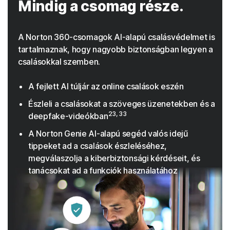
Mindig a csomag része.
A Norton 360-csomagok AI-alapú csalásvédelmet is
tartalmaznak, hogy nagyobb biztonságban legyen a
csalásokkal szemben.
A fejlett AI túljár az online csalások eszén
Észleli a csalásokat a szöveges üzenetekben és a
23, 33
deepfake-videókban
A Norton Genie AI-alapú segéd valós idejű
tippeket ad a csalások észleléséhez,
megválaszolja a kiberbiztonsági kérdéseit, és
tanácsokat ad a funkciók használatához