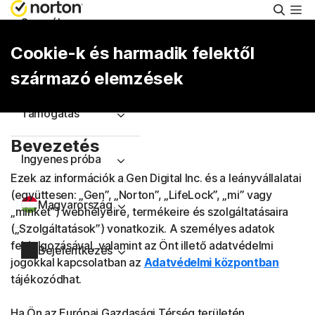
Keres
Személyes
Cookie-k és harmadik felektől
Small Business
származó elemzések
Támogatás
Bevezetés
Ingyenes próba
Ezek az információk a Gen Digital Inc. és a leányvállalatai
(együttesen: „Gen”, „Norton”, „LifeLock”, „mi” vagy
Magyarország
„minket”) webhelyeire, termékeire és szolgáltatásaira
(„Szolgáltatások”) vonatkozik. A személyes adatok
feldolgozásával, valamint az Önt illető adatvédelmi
Bejelentkezés
jogokkal kapcsolatban az
Adatvédelmi központban
tájékozódhat.
Ha Ön az Európai Gazdasági Térség területén