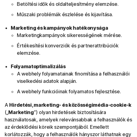
Betöltési idők és oldalteljesítmény elemzése.
Műszaki problémák észlelése és kijavítása.
Marketing és kampányok hatékonysága
Marketingkampányok sikerességének mérése.
Értékesítési konverziók és partnerattribúciók
elemzése.
Folyamatoptimalizálás
A webhely folyamatainak finomítása a felhasználói
viselkedési adatok alapján.
A webhely funkcióinak folyamatos fejlesztése.
A
Hirdetési, marketing- és közösségimédia-cookie-k
(„
Marketing
”) olyan hirdetések biztosítására
használatosak, amelyek relevánsabbak a felhasználók és
az érdeklődési köreik szempontjából. Emellett
korlátozzák, hogy a felhasználók hányszor láthatnak egy