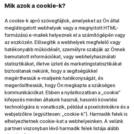
Mik azok a cookie-k?
A cookie-k apró szövegfájlok, amelyeket az Ön által
meglátogatott webhelyek vagy a megnyitott HTML-
formázású e-mailek helyeznek el a számítógépén vagy
az eszközén. Elősegítik a webhelyek megfelelő vagy
hatékonyabb működését, személyre szabják az Önnek
bemutatott információkat, vagy webhelyhasználati
statisztikákat, illetve üzleti és marketingstatisztikákat
biztosítanak nekünk, hogy a segítségükkel
megérthessük e-mailjeink hatékonyságát, és
megerősíthessük, hogy Ön megkapta a szükséges
kommunikációkat. Ebben a nyilatkozatban a „cookie”
kifejezés minden általunk használ, hasonló követési
technológiára is vonatkozik, például a pixelcímkékre és a
webjelzőkre (együttesen: „cookie-k”). Harmadik felek is
elhelyezhetnek cookie-kat a webhelyeinken. A velünk
partneri viszonyban lévő harmadik felek listája alább