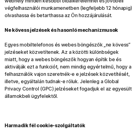
webhely minden későbbi oldalkérelemnél és jövőbeli
végfelhasználói munkamenetben (legfeljebb 12 hónapig)
olvashassa és betarthassa az Ön hozzájárulását.
Ne kövess jelzések és hasonló mechanizmusok
Egyes mobiltelefonos és webes böngészők „ne kövess”
jelzéseket közvetítenek. Az a közötti különbségek
miatt, hogy a webes böngészők hogyan építik be és
aktiválják ezt a funkciót, nem mindig egyértelmű, hogy a
felhasználók vajon szeretnék-e e jelzések közvetítését,
illetve, egyáltalán tudnak-e róluk. Jelenleg a Global
Privacy Control (GPC) jelzéseket fogadjuk el az egyesült
államokbeli ügyfelektől.
Harmadik fél cookie-szolgáltatók